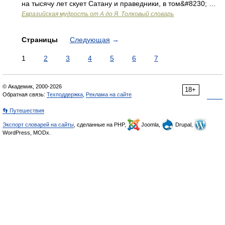
на тысячу лет скует Сатану и праведники, в том&#8230; …
Евразийская мудрость от А до Я. Толковый словарь
Страницы
Следующая
→
1
2
3
4
5
6
7
© Академик, 2000-2026
18+
Обратная связь:
Техподдержка
,
Реклама на сайте
👣 Путешествия
Экспорт словарей на сайты
, сделанные на PHP,
Joomla,
Drupal,
WordPress, MODx.