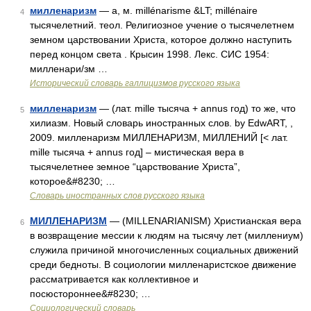
милленаризм
— а, м. millénarisme &LT; millénaire
4
тысячелетний. теол. Религиозное учение о тысячелетнем
земном царствовании Христа, которое должно наступить
перед концом света . Крысин 1998. Лекс. СИС 1954:
милленари/зм …
Исторический словарь галлицизмов русского языка
милленаризм
— (лат. mille тысяча + annus год) то же, что
5
хилиазм. Новый словарь иностранных слов. by EdwART, ,
2009. милленаризм МИЛЛЕНАРИЗМ, МИЛЛЕНИЙ [< лат.
mille тысяча + annus год] – мистическая вера в
тысячелетнее земное “царствование Христа”,
которое&#8230; …
Словарь иностранных слов русского языка
МИЛЛЕНАРИЗМ
— (MILLENARIANISM) Христианская вера
6
в возвращение мессии к людям на тысячу лет (миллениум)
служила причиной многочисленных социальных движений
среди бедноты. В социологии милленаристское движение
рассматривается как коллективное и
посюстороннее&#8230; …
Социологический словарь