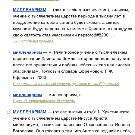
МИЛЛЕНАРИЗМ
— (лат. millenium тысячелетие), хилиазм,
7
учение о тысячелетнем царстве периоде в тысячу лет, в
продолжение которого сатана будет скован, а святые
мученики будут царствовать вместе с Христом, в награду за
свою святость став участниками первого&#8230; …
Энциклопедия Кольера
милленаризм
— м. Религиозное учение о тысячелетнем
8
царствовании Христа на Земле, которое должно наступить
после его пришествия и победы небесных сил над силами
зла; хилиазм. Толковый словарь Ефремовой. Т. Ф.
Ефремова. 2000 …
Современный толковый словарь русского языка Ефремовой
милленаризм
— милленар изм, а …
9
Русский орфографический словарь
МИЛЛЕНАРИЗМ
— (от лат. тысяча и год): 1. Христианское
10
учение о тысячелетнем царстве Иисуса Христа,
миллениуме, возникшее на основе Откровения св. Иоанна
Богослова. Оно говорит о том, что Ангел сошедший с неба,