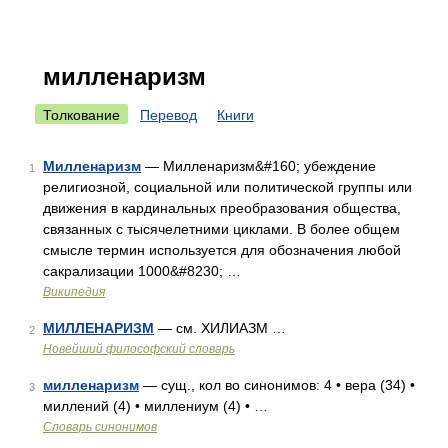
милленаризм
Толкование
Перевод
Книги
Милленаризм
— Милленаризм&#160; убеждение
1
религиозной, социальной или политической группы или
движения в кардинальных преобразования общества,
связанных с тысячелетними циклами. В более общем
смысле термин используется для обозначения любой
сакрализации 1000&#8230; …
Википедия
МИЛЛЕНАРИЗМ
— см. ХИЛИАЗМ …
2
Новейший философский словарь
милленаризм
— сущ., кол во синонимов: 4 • вера (34) •
3
миллений (4) • миллениум (4) • …
Словарь синонимов